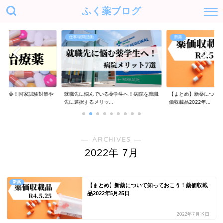
ふく薬ブログ
仕事/就職活動
新薬
治療薬！国家試験対策や
就職先に悩んでいる薬学生へ！病院を就職
【まとめ】新薬につい
..
先に選択するメリッ...
価収載品2022年...
― ARCHIVES ―
2022年 7月
新薬
【まとめ】新薬について知っておこう！薬価収載
品2022年5月25日
2022年7月19日