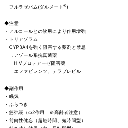
®
フルラゼパム(ダルメート
)
◆注意
・アルコールとの飲用により作用増強
・トリアゾラム
CYP3A4を強く阻害する薬剤と禁忌
→アゾール系抗真菌薬
HIVプロテアーゼ阻害薬
エファビレンツ、テラプレビル
◆副作用
・眠気
・ふらつき
・筋弛緩（ω2作用 ※高齢者注意）
・前向性健忘（超短時間、短時間型）