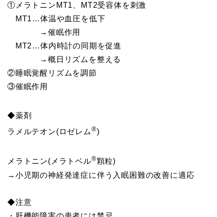
①メラトニンMT1、MT2受容体を刺激
MT1…体温や血圧を低下
→催眠作用
MT2…体内時計の同期を促進
→概日リズムを整える
②睡眠覚醒リズムを調節
③催眠作用
◆薬剤
®
ラメルテオン(ロゼレム
)
®
メラトニン(メラトベル
顆粒)
→小児期の神経発達症に伴う入眠困難の改善に適応
◆注意
・肝機能障害の患者には禁忌