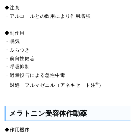
◆注意
・アルコールとの飲用により作用増強
◆副作用
・眠気
・ふらつき
・前向性健忘
・呼吸抑制
・過量投与による急性中毒
®
対処：フルマゼニル（アネキセート注
）
メラトニン受容体作動薬
◆作用機序