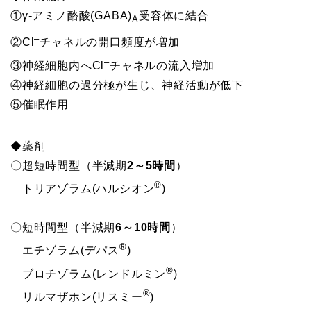
①γ-アミノ酪酸(GABA)
受容体に結合
A
–
②Cl
チャネルの開口頻度が増加
–
③神経細胞内へCl
チャネルの流入増加
④神経細胞の過分極が生じ、神経活動が低下
⑤催眠作用
◆薬剤
〇超短時間型（半減期
2～5時間
）
®
トリアゾラム(ハルシオン
)
〇短時間型（半減期
6～10時間
）
®
エチゾラム(デパス
)
®
ブロチゾラム(レンドルミン
)
®
リルマザホン(リスミー
)