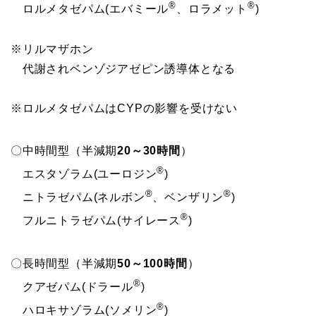
®
®
ロルメタゼパム(エバミール
、ロラメット
)
※リルマザホン
代謝されベンゾジアゼピン誘導体となる
※ロルメタゼパムはCYPの影響を受けない
〇中時間型（半減期
20～30時間
）
®
エスタゾラム(ユーロジン
)
®
®
ニトラゼパム(ネルボン
、ベンザリン
)
®
フルニトラゼパム(サイレース
)
〇長時間型（半減期
50～100時間
）
®
クアゼパム(ドラール
)
®
ハロキサゾラム(ソメリン
)