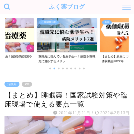
ふく薬ブログ
仕事/就職活動
新薬
治療薬！国家試験対策や
就職先に悩んでいる薬学生へ！病院を就職
【まとめ】新薬につい
..
先に選択するメリッ...
価収載品2022年...
治療薬
PR
【まとめ】睡眠薬！国家試験対策や臨
床現場で使える要点一覧
2021年11月21日
/
2022年2月13日