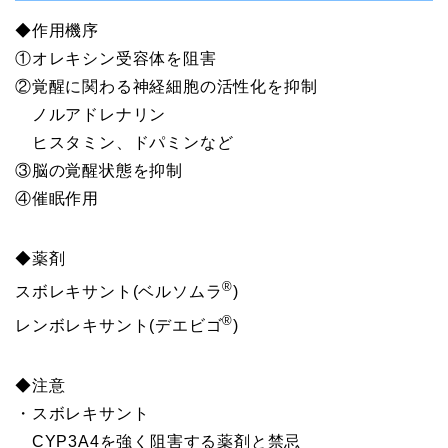
◆作用機序
①オレキシン受容体を阻害
②覚醒に関わる神経細胞の活性化を抑制
ノルアドレナリン
ヒスタミン、ドパミンなど
③脳の覚醒状態を抑制
④催眠作用
◆薬剤
®
スボレキサント(ベルソムラ
)
®
レンボレキサント(デエビゴ
)
◆注意
・スボレキサント
CYP3A4を強く阻害する薬剤と禁忌