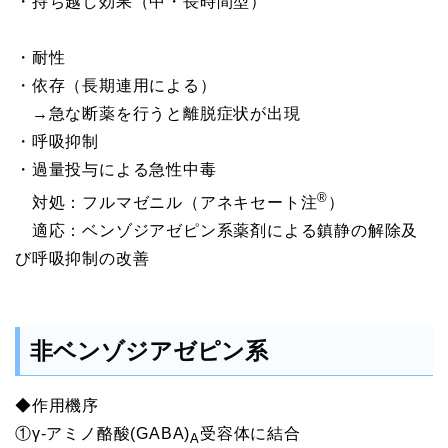
・持ち越し効果（中・長時間型）
・耐性
・依存（長期連用による）
→急な断薬を行うと離脱症状が出現
・呼吸抑制
・過量投与による急性中毒
®
対処：フルマゼニル（アネキセート注
）
適応：ベンゾジアゼピン系薬剤による鎮静の解除及
び呼吸抑制の改善
非ベンゾジアゼピン系
◆作用機序
①γ-アミノ酪酸(GABA)
受容体に結合
A